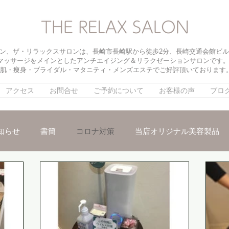
ン、ザ・リラックスサロンは、長崎市長崎駅から徒歩2分、長崎交通会館ビル
マッサージをメインとしたアンチエイジング＆リラクゼーションサロンです
肌・痩身・ブライダル・マタニティ・メンズエステでご好評頂いております
アクセス
お問合せ
ご予約について
お客様の声
ブロ
知らせ
書簡
コロナ対策
当店オリジナル美容製品
メ
パイラソード
ブライダルメニュー
パラボラ痩身
ックスリンパマッサージ
朝活オープン
インナードライ