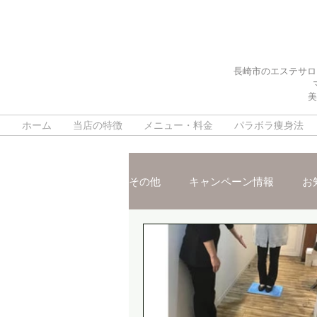
長崎市のエステサロ
美
ホーム
当店の特徴
メニュー・料金
パラボラ痩身法
その他
キャンペーン情報
お
施術ご紹介
スタッフおスス
脳疲労改善ヘッドスパ
デト