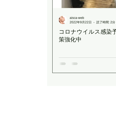
クリスマスギフト
春のデリ
aisca-web
2022年9月22日
読了時間: 2分
コロナウイルス感染
MAJORクレンジングボトル
策強化中
植物性発酵飲料（LIPLACT）