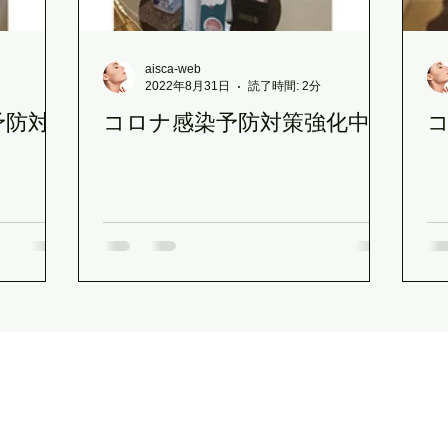
ケートなお肌に
ビビビ際還元ポイント
脳疲労ヘッド＆
aisca-web
2022年8月31日
読了時間: 2分
予防対
コロナ感染予防対策強化中!
長崎市でサロンをお探しの方
母の日のプレゼント
MAJ
ハイドロスキン
ヘッドスパ
夏の肌疲れに
定休日
ザ・リラックスサロン
（THE RELAX SALON）
〒850-0057
長崎市大黒町3-1 交通会館ビル5階（長崎駅前）