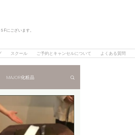
５Fにございます。
。
。
グ
スクール
ご予約とキャンセルについて
よくある質問
MAJOR化粧品
法
インスタグラム
対策
デトックスリンパ80分