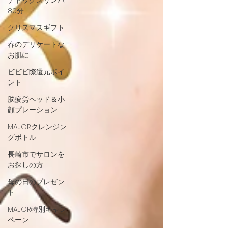
デトックスリンパ
80分
クリスマスギフト
春のデリケートな
お肌に
ビビビ際還元ポイ
ント
脳疲労ヘッド＆小
顔プレーション
MAJORクレンジン
グボトル
長崎市でサロンを
お探しの方
母の日のプレゼン
ト
MAJOR特別キャン
ペーン