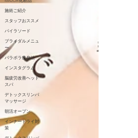
MAJOR化粧品
施術ご紹介
スタッフおススメ
パイラソード
ブライダルメニュ
ー
パラボラ痩身法
インスタグラム
脳疲労改善ヘッド
スパ
デトックスリンパ
マッサージ
朝活オープン
インナードライ対
策