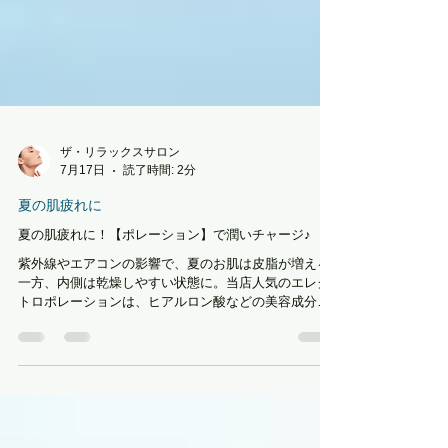
ザ・リラックスサロン
7月17日
読了時間: 2分
夏の肌疲れに
夏の肌疲れに！【ポレーション】で潤いチャージ♪
紫外線やエアコンの影響で、夏のお肌は皮脂が増える
一方、内側は乾燥しやすい状態に。当店人気のエレク
トロポレーションは、ヒアルロン酸などの美容成分を
お肌の奥まで届け、潤いとハリを与えるフェイシャル
ケアです。乾燥によるくすみやハリ不足、むくみが気
になる方にもおすすめ。毛穴汚れや開きが気になる方
は、ハイドロスキンとの組み合わせもぜひお試しくだ