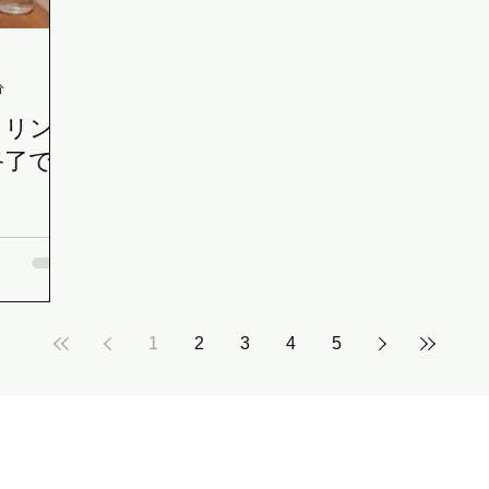
分
スリン
終了で
1
2
3
4
5
ザ・リラックスサロン
（THE RELAX SALON）
〒850-0057