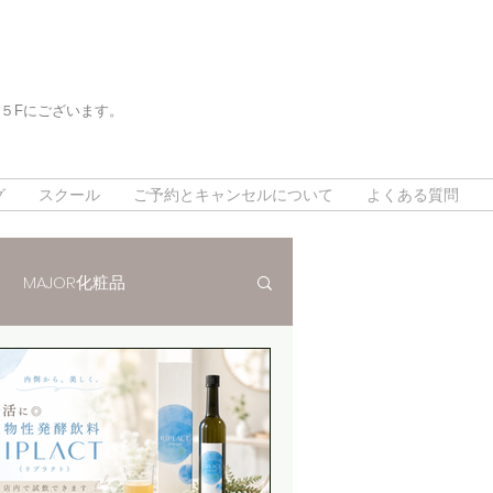
５Fにございます。
。
。
グ
スクール
ご予約とキャンセルについて
よくある質問
MAJOR化粧品
法
インスタグラム
対策
デトックスリンパ80分