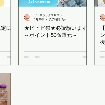
ザ・リラックスサロン
1月30日
読了時間: 2分
規定に
★ビビビ祭★必読願います
【
～ポイント50％還元～
復