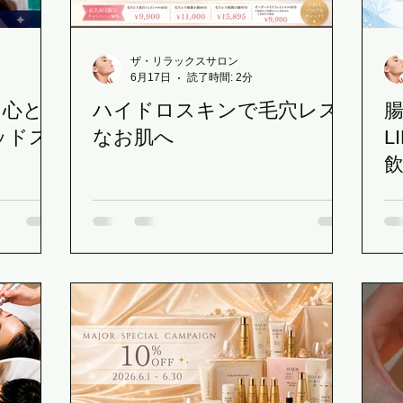
ケートなお肌に
ビビビ際還元ポイント
脳疲労ヘッド＆
ザ・リラックスサロン
6月17日
読了時間: 2分
】心と
ハイドロスキンで毛穴レス
長崎市でサロンをお探しの方
母の日のプレゼント
MAJ
ッドス
なお肌へ
L
ハイドロスキン
ヘッドスパ
夏の肌疲れに
定休日