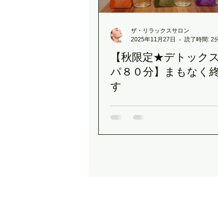
ザ・リラックスサロン
2025年11月27日
読了時間: 2
【秋限定★デトック
パ８０分】まもなく
す