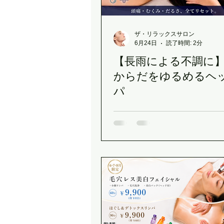
クリスマスギフト
春のデリ
ザ・リラックスサロン
6月24日
読了時間: 2分
【長雨による不調に
MAJORクレンジングボトル
からだをゆるめるヘ
パ
植物性発酵飲料（LIPLACT）