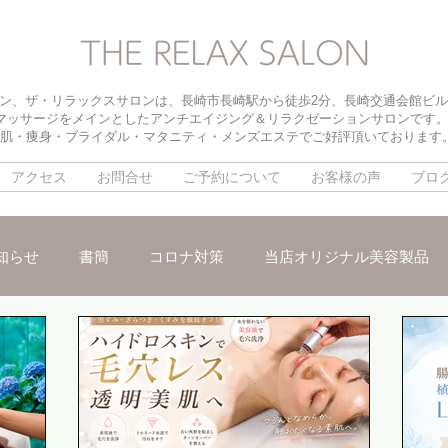
ン、ザ・リラックスサロンは、長崎市長崎駅から徒歩2分、長崎交通会館ビル
マッサージをメインとしたアンチエイジング＆リラクゼーションサロンです
肌・痩身・ブライダル・マタニティ・メンズエステでご好評頂いております
アクセス
お問合せ
ご予約について
お客様の声
ブロ
知らせ
書簡
コロナ対策
当店オリジナル美容製品
メ
パイラソード
ブライダルメニュー
パラボラ痩身
ックスリンパマッサージ
朝活オープン
インナードライ