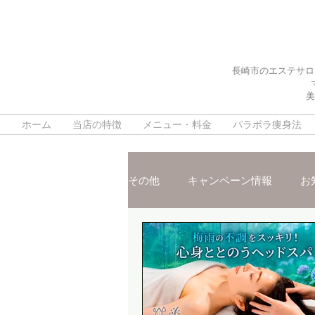
長崎市のエステサロ
美
ホーム
当店の特徴
メニュー・料金
パラボラ痩身法
その他
キャンペーン情報
お
施術ご紹介
スタッフおスス
脳疲労改善ヘッドスパ
デト