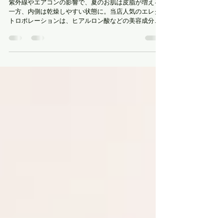
夏の肌疲れに
夏の肌疲れに！【ポレーション】で潤いチャージ♪
紫外線やエアコンの影響で、夏のお肌は皮脂が増える
一方、内側は乾燥しやすい状態に。当店人気のエレク
トロポレーションは、ヒアルロン酸などの美容成分を
お肌の奥まで届け、潤いとハリを与えるフェイシャル
ケアです。乾燥によるくすみやハリ不足、むくみが気
になる方にもおすすめ。毛穴汚れや開きが気になる方
は、ハイドロスキンとの組み合わせもぜひお試しくだ
さい。