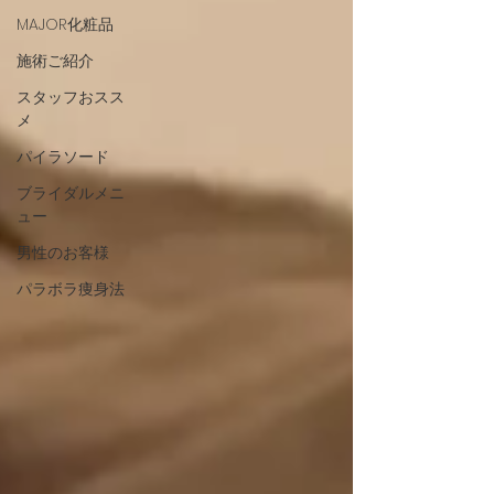
MAJOR化粧品
施術ご紹介
スタッフおスス
メ
パイラソード
ブライダルメニ
ュー
男性のお客様
パラボラ痩身法