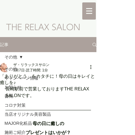
記事
その他
ザ・リラックスサロン
その他
5月7日
読了時間: 1分
「ありがとう」をカタチに！母の日はキレイと
キャンペーン情報
癒しを♪
お知らせ
長崎駅前で営業しておりますTHE RELAX 
SALONです。
書簡
コロナ対策
当店オリジナル美容製品
MAJOR化粧品
母の日に癒しの
施術ご紹介
プレゼントはいかが？