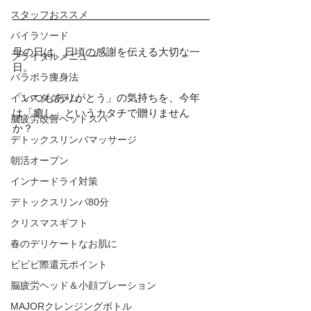
スタッフおススメ
パイラソード
母の日は、日頃の感謝を伝える大切な一
ブライダルメニュー
日。
パラボラ痩身法
「いつもありがとう」の気持ちを、今年
インスタグラム
は「癒し」というカタチで贈りません
脳疲労改善ヘッドスパ
か？
デトックスリンパマッサージ
朝活オープン
インナードライ対策
デトックスリンパ80分
クリスマスギフト
春のデリケートなお肌に
ビビビ際還元ポイント
脳疲労ヘッド＆小顔プレーション
MAJORクレンジングボトル