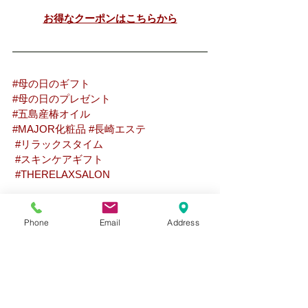
お得なクーポンはこちらから
#母の日のギフト
#母の日のプレゼント
#五島産椿オイル
#MAJOR化粧品
#長崎エステ
#リラックスタイム
#スキンケアギフト
#THERELAXSALON
男性エステ
長崎市評判のエステサロン
Phone
Email
Address
男性もOKの長崎市のエステ
長崎市で人気のエステサロン
長崎市人気のフェイシャル施術
長崎市長崎駅前のエステサロン
/MAJOR
長崎痩身
母の日はキレイと癒しを
母の日のプレゼント