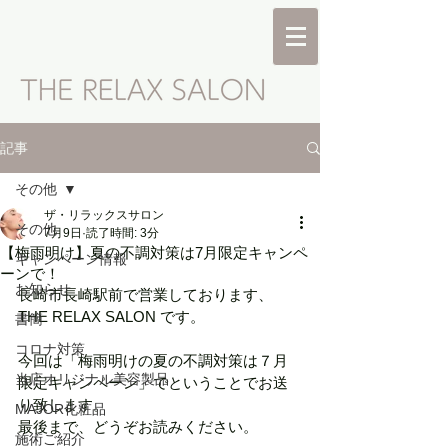
記事
その他
ザ・リラックスサロン
その他
7月9日
読了時間: 3分
【梅雨明け】夏の不調対策は7月限定キャンペ
キャンペーン情報
ーンで！
お知らせ
長崎市長崎駅前で営業しております、
THE RELAX SALON です。
書簡
コロナ対策
今回は「梅雨明けの夏の不調対策は７月
当店オリジナル美容製品
限定キャンペーン」でということでお送
り致します。
MAJOR化粧品
最後まで、どうぞお読みください。
施術ご紹介