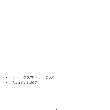
デトックスマッサージ
60
分
もみほぐし
30
分