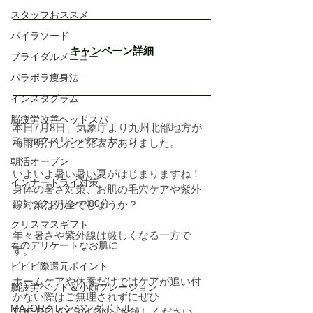
スタッフおススメ
パイラソード
キャンペーン詳細
ブライダルメニュー
パラボラ痩身法
インスタグラム
脳疲労改善ヘッドスパ
本日7月8日、気象庁より九州北部地方が
デトックスリンパマッサージ
梅雨明けしたと発表がありました。
朝活オープン
いよいよ暑い暑い夏がはじまりますね！
インナードライ対策
身体の暑さ対策、お肌の毛穴ケアや紫外
デトックスリンパ80分
線対策は万全でしょうか？
クリスマスギフト
年々暑さや紫外線は厳しくなる一方で
春のデリケートなお肌に
す。
ビビビ際還元ポイント
ホームケアや休養だけではケアが追い付
脳疲労ヘッド＆小顔プレーション
かない際はご無理されずにぜひ
MAJORクレンジングボトル
THE RELAX SALONへお越しください。