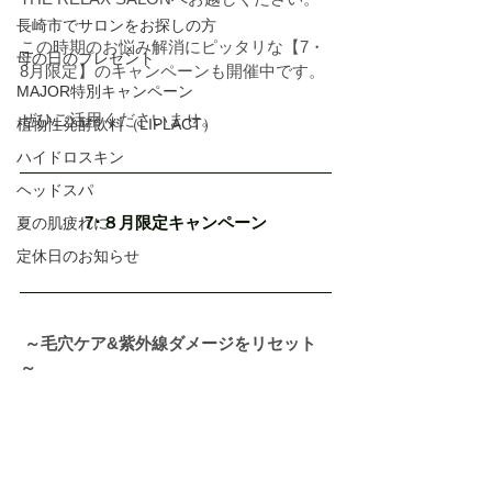
長崎市でサロンをお探しの方
この時期のお悩み解消にピッタリな【7・
母の日のプレゼント
8月限定】のキャンペーンも開催中です。
MAJOR特別キャンペーン
ぜひご活用くださいませ。
植物性発酵飲料（LIPLACT）
ハイドロスキン
ヘッドスパ
7･８月限定キャンペーン
夏の肌疲れに
定休日のお知らせ
 ～毛穴ケア&紫外線ダメージをリセット
～