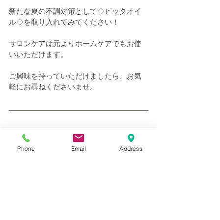
新たな夏の不調対策として◇ピッタオイ
ル◇を取り入れてみてください！
サロンケアは元よりホームケアでもお使
いいただけます。
ご興味を持っていただけましたら、お気
軽にお尋ねくださいませ。
ホットペッパービューティ
Phone
Email
Address
のお得なクーポンは
こちら