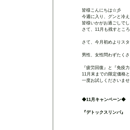
皆様こんにちは☆彡
デトックスリンパ80分
クリ
今週に入り、グンと冷え
皆様いかがお過ごしでし
さて、11月も残すとこ
脳疲労ヘッド＆小顔プレーション
さて、今月初めよりスタ
男性、女性問わずたくさ
母の日のプレゼント
MAJ
『疲労回復』と『免疫力
11月末までの限定価格
一度お試しくださいませ
夏の肌疲れに
定休日のお知
◆11月キャンペーン◆
『デトックスリンパ』