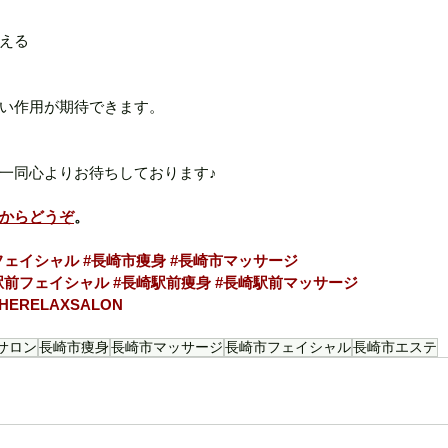
える
い作用が期待できます。
一同心よりお待ちしております♪
からどうぞ
。
フェイシャル
#長崎市痩身
#長崎市マッサージ
駅前フェイシャル
#長崎駅前痩身
#長崎駅前マッサージ
THERELAXSALON
サロン
長崎市痩身
長崎市マッサージ
長崎市フェイシャル
長崎市エステ