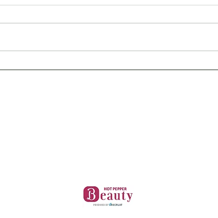
紫外線を浴びた後が勝負！夏
夏の
のホームケア♪
ン】
ザ・リラックスサロン
（THE RELAX SALON）
〒850-0057
長崎市大黒町3-1 交通会館ビル5階（長崎駅前）
TEL:095-825-0133
info@the-rs.com
＜
予約とキャンセルについてはこちら
＞
​↓
マッサージ・リラクゼーション、アンチエイジングならザ・リラックスサロ