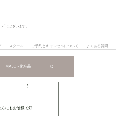
５Fにございます。
。
。
グ
スクール
ご予約とキャンセルについて
よくある質問
MAJOR化粧品
法
インスタグラム
対策
の方にもお陰様で好