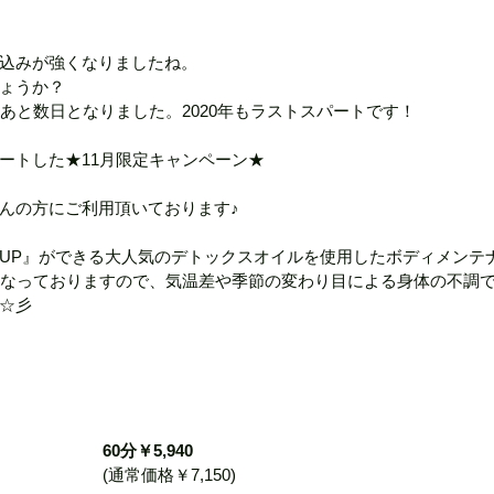
スマスギフト
春のデリケートなお肌に
ビビビ際還元ポ
込みが強くなりましたね。
ょうか？
ろあと数日となりました。2020年もラストスパートです！
MAJORクレンジングボトル
長崎市でサロンをお探しの
ートした★11月限定キャンペーン★
んの方にご利用頂いております♪
OR特別キャンペーン
植物性発酵飲料（LIPLACT）
ハイド
UP』ができる大人気のデトックスオイルを使用したボディメンテ
となっておりますので、気温差や季節の変わり目による身体の不調
☆彡
らせ
60分￥5,940
(通常価格￥7,150) 