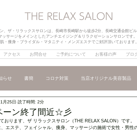
ン、ザ・リラックスサロンは、長崎市長崎駅から徒歩2分、長崎交通会館ビル
マッサージをメインとしたアンチエイジング＆リラクゼーションサロンです
肌・痩身・ブライダル・マタニティ・メンズエステでご好評頂いております
アクセス
お問合せ
ご予約について
お客様の声
ブロ
知らせ
書簡
コロナ対策
当店オリジナル美容製品
11月25日
読了時間: 2分
メ
パイラソード
ブライダルメニュー
パラボラ痩身
ペーン終了間近☆彡
おります、ザ リラックスサロン（THE RELAX SALON）です。
ックスリンパマッサージ
朝活オープン
インナードライ
は、エステ、フェイシャル、痩身、マッサージの施術で女性・男性