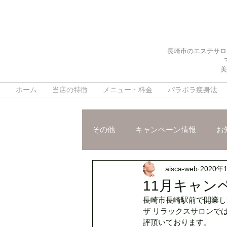
長崎市のエステサロ
美
ホーム
当店の特徴
メニュー・料金
パラボラ痩身法
その他
キャンペーン情報
お
aisca-web
2020年
施術ご紹介
スタッフおスス
11月キャン
長崎市長崎駅前で開業して
脳疲労改善ヘッドスパ
デト
ザ リラックスサロンで
評頂いております。