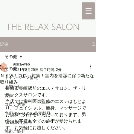
記事
その他
aisca-web
その他
2021年8月25日
読了時間: 2分
ＮＥＷ！コロナ対策！室内を清潔に保つ新たな
キャンペーン情報
取り組み
お知らせ
長崎市長崎駅前のエステサロン。ザ・リ
ラックスサロンです。
書簡
当店では歯科医師監修のエステはもとよ
コロナ対策
り、フェイシャル、痩身、マッサージで
当店オリジナル美容製品
お陰様で好評をいただいております。男
性のお客様も全ての施術が受けられま
MAJOR化粧品
す。お気軽にお越しください。
施術ご紹介