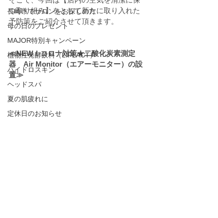
つ取り組み】をとして新たに取り入れた
長崎市でサロンをお探しの方
予防策をご紹介させて頂きます。
母の日のプレゼント
MAJOR特別キャンペーン
≪NEW！コロナ対策★二酸化炭素測定
植物性発酵飲料（LIPLACT）
器　Air Monitor（エアーモニター）の設
ハイドロスキン
置≫
ヘッドスパ
夏の肌疲れに
定休日のお知らせ