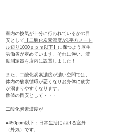
室内の換気が十分に行われているかの目
安として
【二酸化炭素濃度が1平方メート
ル辺り1000ｐｐｍ以下】
に保つよう厚生
労働省が定めています。それに伴い、濃
度測定器を店内に設置しました！
また、二酸化炭素濃度が濃い空間では、
体内の酸素循環が悪くなりお身体に疲労
が溜まりやすくなります。
数値の目安として・・・
二酸化炭素濃度が
●450ppm以下：日常生活における室外
（外気）です。