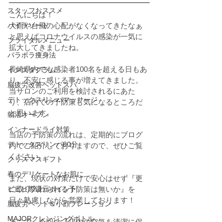
スタッフおススメ
こんにちは！
パイラソード
大雨や台風の心配がなくなってきたなぁ
と思えばコロナウイルスの感染が一気に
ブライダルメニュー
拡大してきましたね。
パラボラ痩身法
長崎県内でも感染者100名を超える日もあ
インスタグラム
り、不安に感じる事が増えてきました。
脳疲労改善ヘッドスパ
当サロンのご利用を検討されるにあた
デトックスリンパマッサージ
り、店内での予防策も気になるところだ
と思います。
朝活オープン
インナードライ対策
当店の予防策の流れは、定期的にブログ
デトックスリンパ80分
内でご紹介しておりますので、ぜひご覧
ください。
クリスマスギフト
春のデリケートなお肌に
また、現状の対策だけで安心はせず『更
ビビビ際還元ポイント
に取り入れられる予防策は無いか』を
日々熟慮しながら営業しております！
脳疲労ヘッド＆小顔プレーション
MAJORクレンジングボトル
そこで、今回は【店内の空気を清潔に保