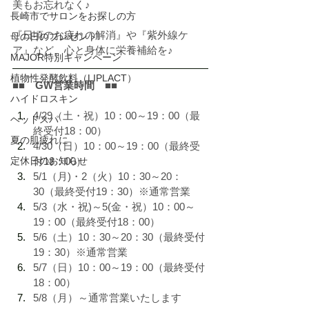
美もお忘れなく♪
長崎市でサロンをお探しの方
『日頃のお疲れの解消』や『紫外線ケ
母の日のプレゼント
ア』など、心と身体に栄養補給を♪
MAJOR特別キャンペーン
植物性発酵飲料（LIPLACT）
■■　GW営業時間　■■
ハイドロスキン
4/29（土・祝）10：00～19：00（最
ヘッドスパ
終受付18：00）
夏の肌疲れに
4/30（日）10：00～19：00（最終受
付18：00）
定休日のお知らせ
5/1（月)・2（火）10：30～20：
30（最終受付19：30）※通常営業
5/3（水・祝)～5(金・祝）10：00～
19：00（最終受付18：00）
5/6（土）10：30～20：30（最終受付
19：30）※通常営業
5/7（日）10：00～19：00（最終受付
18：00）
5/8（月）～通常営業いたします