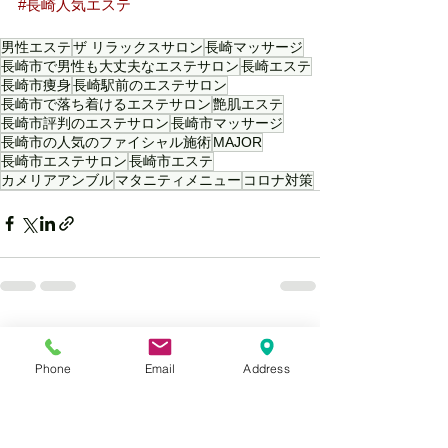
#長崎人気エステ
男性エステ
ザ リラックスサロン
長崎マッサージ
長崎市で男性も大丈夫なエステサロン
長崎エステ
長崎市痩身
長崎駅前のエステサロン
長崎市で落ち着けるエステサロン
艶肌エステ
長崎市評判のエステサロン
長崎市マッサージ
長崎市の人気のファイシャル施術
MAJOR
長崎市エステサロン
長崎市エステ
カメリアアンブル
マタニティメニュー
コロナ対策
すべて表示
最新記事
Phone
Email
Address