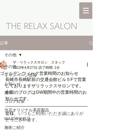
記事
その他
ザ・リラックスサロン スタッフ
その他
2023年4月27日
読了時間: 1分
ゴールデンウィーク営業時間のお知らせ
キャンペーン情報
長崎市長崎駅前の交通会館ビル５Fで営業
お知らせ
しておりますザリラックスサロンです。
今回のブログはGW期間中の営業時間のお
書簡
知らせです。
コロナ対策
当店オリジナル美容製品
皆様、
いつもご利用いただき誠にありが
MAJOR化粧品
とうございます。
施術ご紹介