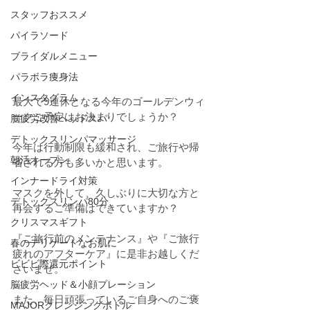
スタッフおススメ
パイラソード
ブライダルメニュー
パラボラ痩身法
インスタグラム
最大で9連休となる今年のゴールデンウィ
ークご予定はお決まりでしょうか？
脳疲労改善ヘッドスパ
デトックスリンパマッサージ
今年は行動制限も緩和され、ご旅行や帰
朝活オープン
省される方も多いかと思います。
インナードライ対策
マスクを外して、久しぶりに大切な方と
デトックスリンパ80分
再会するご準備はできていますか？
クリスマスギフト
『ご旅行前のメンテナンス』や『ご旅行
春のデリケートなお肌に
疲れのアフターケア』に是非お越しくだ
ビビビ際還元ポイント
さいませ。
脳疲労ヘッド＆小顔プレーション
また、毎日頑張っているご自身へのご褒
MAJORクレンジングボトル