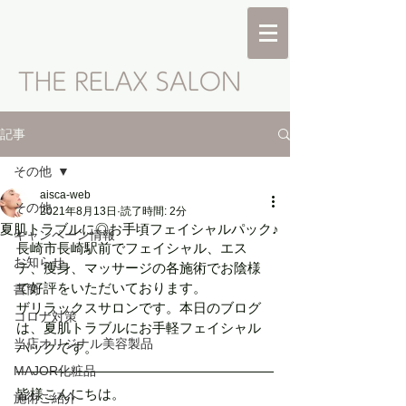
記事
その他
aisca-web
その他
2021年8月13日
読了時間: 2分
夏肌トラブルに◎お手頃フェイシャルパック♪
キャンペーン情報
長崎市長崎駅前でフェイシャル、エス
お知らせ
テ、痩身、マッサージの各施術でお陰様
で好評をいただいております。
書簡
ザリラックスサロンです。本日のブログ
コロナ対策
は、夏肌トラブルにお手軽フェイシャル
当店オリジナル美容製品
パックです。
MAJOR化粧品
皆様こんにちは。
施術ご紹介