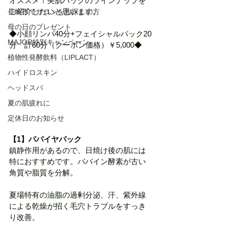
オススメ！美肌パックのラインナップを
ご紹介したいと思います。
長崎市でサロンをお探しの方
母の日のプレゼント
◆小顔リンパ40分+フェイシャルパック20
MAJOR特別キャンペーン
分　計60分（クーポン価格）￥5,000◆
植物性発酵飲料（LIPLACT）
ハイドロスキン
ヘッドスパ
夏の肌疲れに
定休日のお知らせ
【1】パパイヤパック
鎮静作用があるので、日焼け後の肌には
特におすすめです。パパイン酵素が古い
角質や脂質を分解。
夏場特有の油脂の過剰分泌、汗、紫外線
による乾燥が招く毛穴トラブルをすっき
り改善。