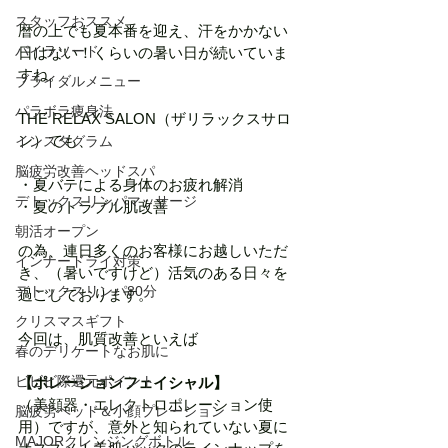
スタッフおススメ
暦の上でも夏本番を迎え、汗をかかない
パイラソード
日はない！くらいの暑い日が続いていま
すね。
ブライダルメニュー
パラボラ痩身法
THE RELAX SALON（ザリラックスサロ
ン）でも、
インスタグラム
脳疲労改善ヘッドスパ
・夏バテによる身体のお疲れ解消
デトックスリンパマッサージ
・夏のトラブル肌改善
朝活オープン
の為、連日多くのお客様にお越しいただ
インナードライ対策
き、（暑いですけど）活気のある日々を
デトックスリンパ80分
過ごしております。
クリスマスギフト
今回は、肌質改善といえば
春のデリケートなお肌に
ビビビ際還元ポイント
【ポレーションフェイシャル】
（美顔器・エレクトロポレーション使
脳疲労ヘッド＆小顔プレーション
用）ですが、意外と知られていない夏に
MAJORクレンジングボトル