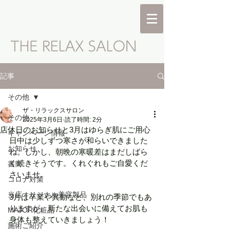
記事
その他
ザ・リラックスサロン
その他
2025年3月6日
読了時間: 2分
店休日のお知らせと3月はゆらぎ肌にご用心
キャンペーン情報
日中は少しずつ寒さが和らいできました
お知らせ
ね。しかし、朝晩の寒暖差はまだしばら
く続きそうです。くれぐれもご自愛くだ
書簡
さいませ。
コロナ対策
当店オリジナル美容製品
3月は卒業や異動など、別れの季節でもあ
りますが、新たな出会いに備えてお肌も
MAJOR化粧品
身体も整えていきましょう！
施術ご紹介