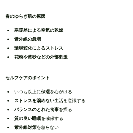
春のゆらぎ肌の原因
寒暖差による空気の乾燥
紫外線の急増
環境変化によるストレス
花粉や黄砂などの外部刺激
セルフケアのポイント
いつも以上に
保湿
を心がける
ストレスを溜めない
生活を意識する
バランスのとれた食事
を摂る
質の良い睡眠
を確保する
紫外線対策
を怠らない