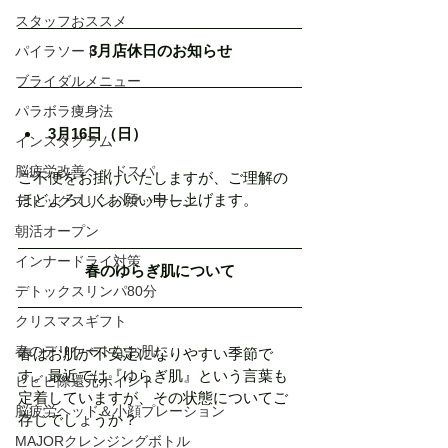
スタッフおススメ
3月店休日のお知らせ
パイラソード
ブライダルメニュー
パラボラ痩身法
3月16日（日）
インスタグラム
脳疲労改善ヘッドスパ
ご不便をお掛けいたしますが、ご理解の
ほどよろしくお願い申し上げます。
デトックスリンパマッサージ
朝活オープン
インナードライ対策
春のゆらぎ肌について
デトックスリンパ80分
クリスマスギフト
春のデリケートなお肌に
春はお肌が不安定になりやすい季節で
す。最近では『ゆらぎ肌』という言葉も
ビビビ際還元ポイント
定着していますが、その状態についてご
脳疲労ヘッド＆小顔プレーション
存じでしょうか？
MAJORクレンジングボトル