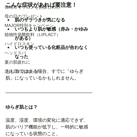
こんな症状があれば要注意！
長崎市でサロンをお探しの方
母の日のプレゼント
肌のザラつきが気になる
MAJOR特別キャンペーン
いつもより肌が敏感（赤み・かゆみ
植物性発酵飲料（LIPLACT）
がある）
ハイドロスキン
いつも使っている化粧品が合わなく
ヘッドスパ
なった
夏の肌疲れに
もし当てはまる場合、すでに「ゆらぎ
定休日のお知らせ
肌」になっているかもしれません。
ゆらぎ肌とは？
温度、湿度、環境の変化に適応できず、
肌のバリア機能が低下し、一時的に敏感
になっている状態のこと。