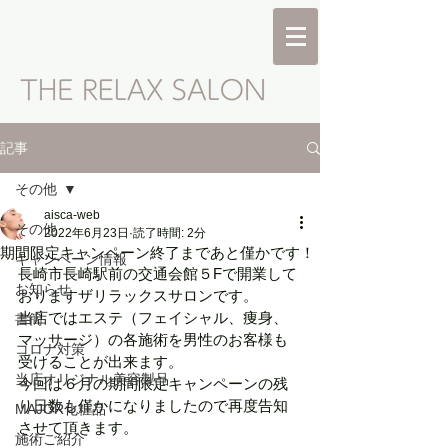
記事
その他
aisca-web
その他
2022年6月23日
読了時間: 2分
期間限定キャンペーン終了まであと僅かです！
キャンペーン情報
長崎市長崎駅前の交通会館５Fで開業して
お知らせ
おりますザリラックスサロンです。
当店ではエステ（フェイシャル、痩身、
書簡
マッサージ）の各施術を男性のお客様も
コロナ対策
受けることが出来ます。
当店オリジナル美容製品
今回は６月の期間限定キャンペーンの残
り日数も僅かになりましたので再度告知
MAJOR化粧品
させて頂きます。
施術ご紹介