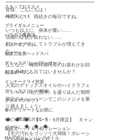
スタッフおススメ
皆様、こんにちは！
パイラソード
梅雨らしい、雨続きの毎日ですね。
ブライダルメニュー
いつも以上に、身体が重い……
パラボラ痩身法
頭痛の症状が取れない……
顔がべたべたしてトラブルが増えてき
インスタグラム
た……
脳疲労改善ヘッドスパ
デトックスリンパマッサージ
などなど、梅雨時期特有のお疲れがお顔
にも身体にも出てはいませんか？
朝活オープン
インナードライ対策
人気のデトックスオイルやハイドラフェ
デトックスリンパ80分
イシャル（毛穴洗浄）を盛り込んだ期間
限定のキャンペーンでこのジメジメを乗
クリスマスギフト
り越えましょう♪
春のデリケートなお肌に
ビビビ際還元ポイント
◆　◆　◆　【4・5・6月限定】　キャン
ペーン　◆　◆　◆
脳疲労ヘッド＆小顔プレーション
【毛穴汚れをゴッソリ大掃除！ポレーシ
MAJORクレンジングボトル