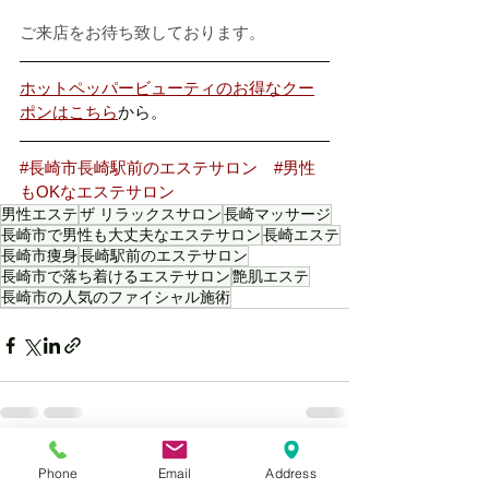
ご来店をお待ち致しております。
ホットペッパービューティのお得なクー
ポンはこちら
から。
#長崎市長崎駅前のエステサロン
#男性
もOKなエステサロン
男性エステ
ザ リラックスサロン
長崎マッサージ
長崎市で男性も大丈夫なエステサロン
長崎エステ
長崎市痩身
長崎駅前のエステサロン
長崎市で落ち着けるエステサロン
艶肌エステ
長崎市の人気のファイシャル施術
すべて表示
最新記事
Phone
Email
Address