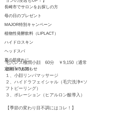
ョンの浸透もUP！】
長崎市でサロンをお探しの方
母の日のプレゼント
MAJOR特別キャンペーン
植物性発酵飲料（LIPLACT）
ハイドロスキン
ヘッドスパ
夏の肌疲れに
毛穴レス極潤小顔　60分　￥9,150（通常
定休日のお知らせ
価格￥9,625）
１、小顔リンパマッサージ
２、ハイドラフェイシャル（毛穴洗浄×ソ
フトピーリング）
３、ポレーション（ヒアルロン酸導入）
【季節の変わり目不調にはコレ！】