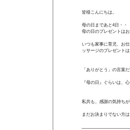
皆様こんにちは。
デトックスリンパ80分
クリ
母の日まであと4日・・
母の日のプレゼントはお
脳疲労ヘッド＆小顔プレーション
いつも家事に育児、お仕
ッサージのプレゼントは
母の日のプレゼント
MAJ
「ありがとう」の言葉だけ
『母の日』ぐらいは、心
夏の肌疲れに
定休日のお知
私共も、感謝の気持ちが
まだお決まりでない方は