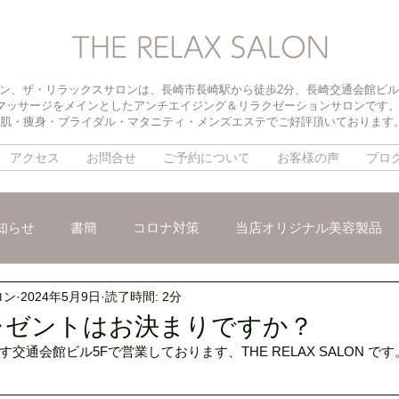
ン、ザ・リラックスサロンは、長崎市長崎駅から徒歩2分、長崎交通会館ビル
マッサージをメインとしたアンチエイジング＆リラクゼーションサロンです
肌・痩身・ブライダル・マタニティ・メンズエステでご好評頂いております
アクセス
お問合せ
ご予約について
お客様の声
ブロ
知らせ
書簡
コロナ対策
当店オリジナル美容製品
ロン
2024年5月9日
読了時間: 2分
メ
パイラソード
ブライダルメニュー
パラボラ痩身
レゼントはお決まりですか？
通会館ビル5Fで営業しております、THE RELAX SALON です
ックスリンパマッサージ
朝活オープン
インナードライ