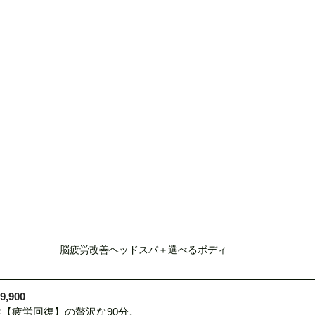
脳疲労改善ヘッドスパ＋選べるボディ
,900
×【疲労回復】の贅沢な90分。