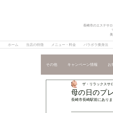
長崎市のエステサロ
美
ホーム
当店の特徴
メニュー・料金
パラボラ痩身法
その他
キャンペーン情報
お
ザ・リラックスサ
施術ご紹介
スタッフおスス
母の日のプ
長崎市長崎駅前にあります交
脳疲労改善ヘッドスパ
デト