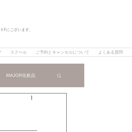
５Fにございます。
。
。
グ
スクール
ご予約とキャンセルについて
よくある質問
MAJOR化粧品
法
インスタグラム
。
対策