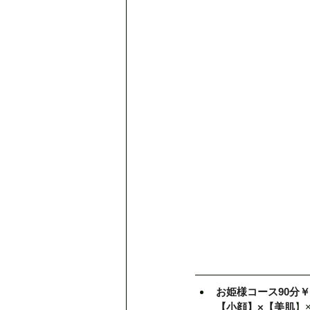
お姫様コース90分￥9
【小顔】×【美肌
】