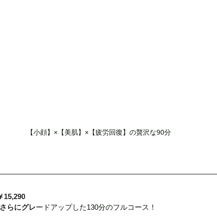
【小顔】×【美肌】×【疲労回復】の贅沢な90分
5,290
さらにグレ
ードアップした130分のフルコース！