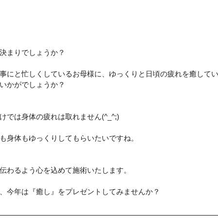
スマスギフト
春のデリケートなお肌に
ビビビ際還元ポ
決まりでしょうか？
MAJORクレンジングボトル
長崎市でサロンをお探しの
事にと忙しくしているお母様に、ゆっくりと日頃の疲れを癒して
いかがでしょうか？
OR特別キャンペーン
植物性発酵飲料（LIPLACT）
ハイド
では身体の疲れは取れません(^_^;)
も身体もゆっくりしてもらいたいですね。
らせ
伝わるよう心を込めて施術いたします。
、今年は『癒し』をプレゼントしてみませんか？