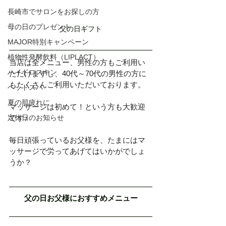
長崎市でサロンをお探しの方
母の日のプレゼント
父の日ギフト
MAJOR特別キャンペーン
植物性発酵飲料（LIPLACT）
当店は全メニュー、男性の方もご利用い
ハイドロスキン
ただけますし、40代～70代の男性の方に
もたくさんご利用いただいております。
ヘッドスパ
夏の肌疲れに
マッサージは初めて！という方も大歓迎
です♪
定休日のお知らせ
毎日頑張っているお父様を、たまにはマ
ッサージで労ってあげてはいかがでしょ
うか？
父の日お父様におすすめメニュー