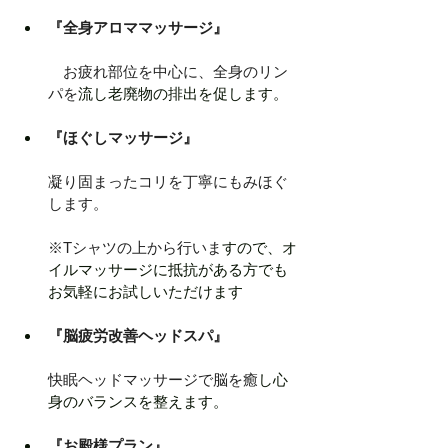
『全身アロママッサージ』
　お疲れ部位を中心に、全身のリン
パを
流し老廃物の排出を促します。
『ほぐしマッサージ』
凝り固まったコリを丁寧にもみほぐ
します。
※Tシャツの上から行いま
すので、オ
イルマッサージに抵抗がある方でも
お気軽にお試しいただけます
『脳疲労改善ヘッドスパ』
快眠ヘッドマッサージで脳を癒
し心
身のバランスを整えます。
『お殿様プラン』