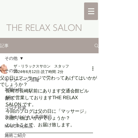
記事
その他
ザ・リラックスサロン スタッフ
その他
2024年6月12日
読了時間: 2分
父の日はマッサージで労わってあげてはいかが
キャンペーン情報
でしょうか？
お知らせ
長崎市長崎駅前にあります交通会館ビル
5Fで営業しておりますTHE RELAX 
書簡
SALON です。
コロナ対策
今回のブログは父の日に「マッサージ」
当店オリジナル美容製品
の贈り物はいかがでしょうか？
ということで、お届け致します。
MAJOR化粧品
施術ご紹介