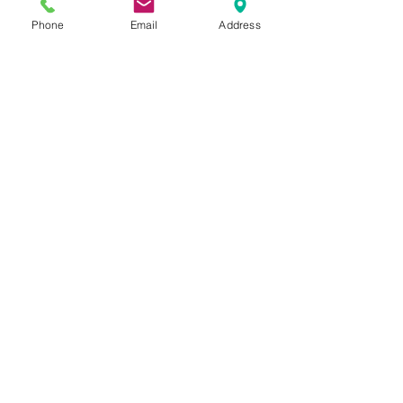
長崎市の人気のファイシャル施術
長崎市フェイシャル
Phone
Email
Address
お知らせ
キャンペーン情報
すべて表示
最新記事