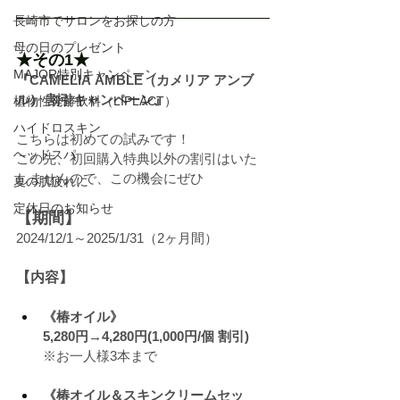
長崎市でサロンをお探しの方
母の日のプレゼント
★その1★
MAJOR特別キャンペーン
『CAMELIA AMBLE（カメリア アンブ
ル） 割引キャンペーン』
植物性発酵飲料（LIPLACT）
ハイドロスキン
こちらは初めての試みです！
ヘッドスパ
この先、初回購入特典以外の割引はいた
しませんので、この機会にぜひ
夏の肌疲れに
定休日のお知らせ
【期間】
2024/12/1～2025/1/31（2ヶ月間）
【内容】
《椿オイル》
5,280円→4,280円(1,000円/個 割引)
※お一人様3本まで
《椿オイル＆スキンクリームセッ