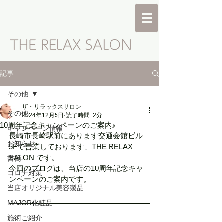
記事
その他
ザ・リラックスサロン
その他
2024年12月5日
読了時間: 2分
10周年記念キャンペーンのご案内♪
キャンペーン情報
長崎市長崎駅前にあります交通会館ビル
お知らせ
5Fで営業しております、THE RELAX 
SALON です。
書簡
今回のブログは、当店の10周年記念キャ
コロナ対策
ンペーンのご案内です。
当店オリジナル美容製品
MAJOR化粧品
施術ご紹介