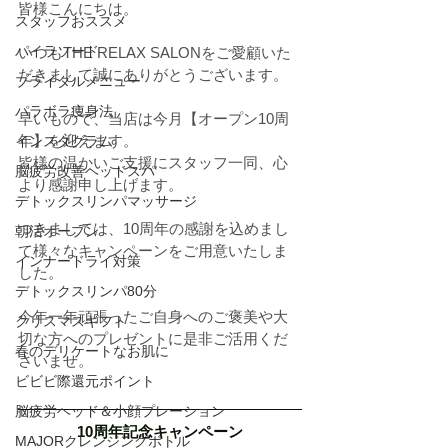
皆様こんにちは。
スタッフおススメ
パイラソード
いつもTHE RELAX SALONをご愛顧いた
だきまして誠にありがとうございます。
ブライダルメニュー
パラボラ痩身法
早いもので、当店は今月【オープン10周
年】を迎えます。
インスタグラム
皆様の温かいご支援にスタッフ一同、心
脳疲労改善ヘッドスパ
より感謝申し上げます。
デトックスリンパマッサージ
つきましては、10周年の感謝を込めまし
朝活オープン
て様々なキャンペーンをご用意いたしま
インナードライ対策
した。
デトックスリンパ80分
今年一年頑張ったご自身へのご褒美や大
クリスマスギフト
切な方へのプレゼントに是非ご活用くだ
春のデリケートなお肌に
さいませ。
ビビビ際還元ポイント
脳疲労ヘッド＆小顔プレーション
10周年記念キャンペーン
MAJORクレンジングボトル