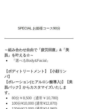
SPECIAL お姫様コース90分
～組み合わせ自由で「疲労回復」
&
「美
肌」を叶える☆～
『選べる
Body&Facial
』
【ボディトリートメント】【小顔リン
パ】
【ポレーション
(
ヒアルロン酸導入
)
】【美
肌パック】からカスタマイズいたしま
す。
80
分￥
8,500
（通常￥
10,780)
100
分
¥10,000 (
通常
¥12,870)
120
分
¥12,000 (
通常
¥14,960)