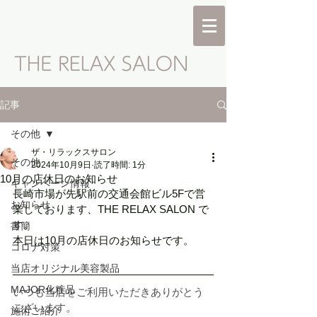
記事
その他
ザ・リラックスサロン
その他
2024年10月9日
読了時間: 1分
10月の店休日のお知らせ
キャンペーン情報
長崎市場が先駅前の交通会館ビル5Fで営
お知らせ
業しております、THE RELAX SALON で
す。
書簡
本日は10月の店休日のお知らせです。
コロナ対策
当店オリジナル美容製品
MAJOR化粧品
いつも当店をご利用いただきありがとう
ございます。
施術ご紹介