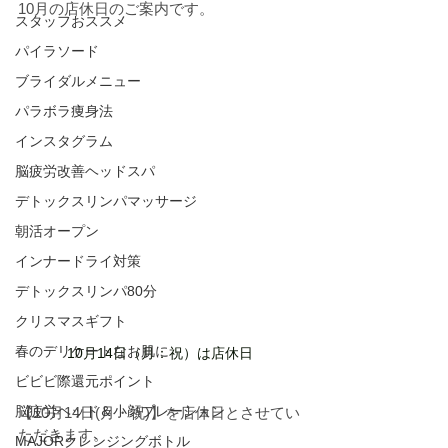
10月の店休日のご案内です。
スタッフおススメ
パイラソード
ブライダルメニュー
パラボラ痩身法
インスタグラム
脳疲労改善ヘッドスパ
デトックスリンパマッサージ
朝活オープン
インナードライ対策
デトックスリンパ80分
クリスマスギフト
春のデリケートなお肌に
10月14日（月：祝）は店休日
ビビビ際還元ポイント
脳疲労ヘッド＆小顔プレーション
【10月14日(月・祝)】を店休日とさせてい
ただきます。
MAJORクレンジングボトル