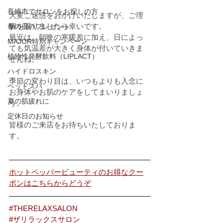
長崎市でサロンをお探しの方
大変ご迷惑をおかけいたしますが、ご理
解を賜りましたら幸いです。
母の日のプレゼント
最近は、朝晩の寒暖差に加え、日によっ
MAJOR特別キャンペーン
ても気温差が大きく身体が付いていきま
植物性発酵飲料（LIPLACT）
せんね。
ハイドロスキン
季節の変わり目は、いつもよりも入念に
ヘッドスパ
お身体やお肌のケアをしてまいりましょ
夏の肌疲れに
う。
定休日のお知らせ
皆様のご来店をお待ちいたしておりま
す。
ホットペッパービューティのお得なクー
ポンはこちらからどうぞ
#THERELAXSALON
#ザリラックスサロン