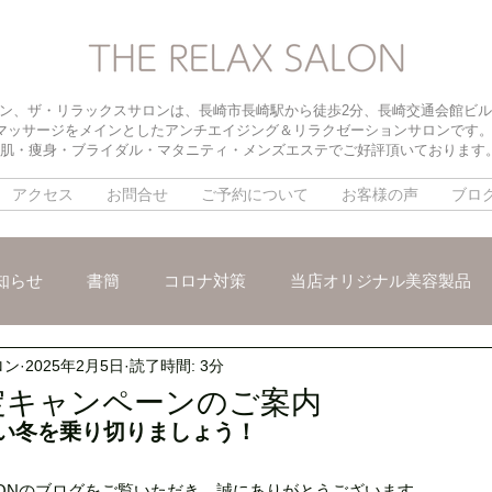
ン、ザ・リラックスサロンは、長崎市長崎駅から徒歩2分、長崎交通会館ビル
マッサージをメインとしたアンチエイジング＆リラクゼーションサロンです
肌・痩身・ブライダル・マタニティ・メンズエステでご好評頂いております
アクセス
お問合せ
ご予約について
お客様の声
ブロ
知らせ
書簡
コロナ対策
当店オリジナル美容製品
ロン
2025年2月5日
読了時間: 3分
メ
パイラソード
ブライダルメニュー
パラボラ痩身
定キャンペーンのご案内
い冬を乗り切りましょう！
ックスリンパマッサージ
朝活オープン
インナードライ
 SALONのブログをご覧いただき、誠にありがとうございます。 