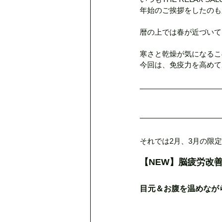
年始のご挨拶をしたのも
デトックスリンパ80分
クリ
暦の上では春が近づいて
寒さと乾燥が気になるこ
脳疲労ヘッド＆小顔プレーション
今回は、免疫力を高めて
母の日のプレゼント
MAJ
それでは2月、3月の限
夏の肌疲れに
定休日のお知
【NEW】脳疲労改善ヘ
目元＆お腹を温めなが