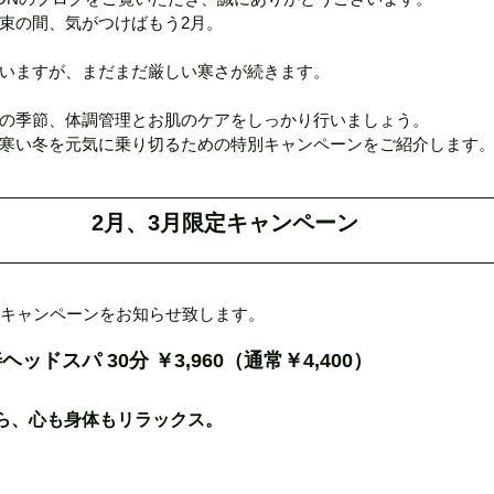
束の間、気がつけばもう2月。
スマスギフト
春のデリケートなお肌に
ビビビ際還元ポ
いますが、まだまだ厳しい寒さが続きます。
の季節、体調管理とお肌のケアをしっかり行いましょう。
MAJORクレンジングボトル
長崎市でサロンをお探しの
寒い冬を元気に乗り切るための特別キャンペーンをご紹介します
2月、3月限定キャンペーン
OR特別キャンペーン
植物性発酵飲料（LIPLACT）
ハイド
定キャンペーンをお知らせ致します。
らせ
ッドスパ 30分 ￥3,960（通常￥4,400）
ら、心も身体もリラックス。