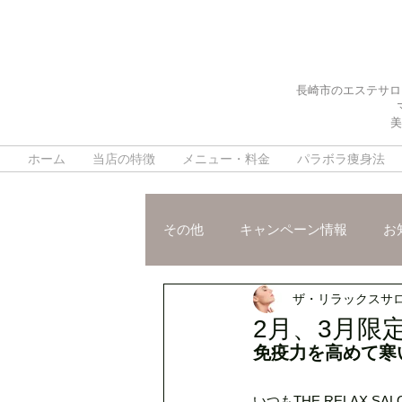
長崎市のエステサロ
美
ホーム
当店の特徴
メニュー・料金
パラボラ痩身法
その他
キャンペーン情報
お
ザ・リラックスサ
施術ご紹介
スタッフおスス
2月、3月限
免疫力を高めて寒
脳疲労改善ヘッドスパ
デト
いつもTHE RELAX