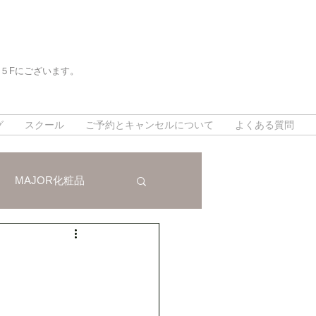
５Fにございます。
。
。
グ
スクール
ご予約とキャンセルについて
よくある質問
MAJOR化粧品
法
インスタグラム
対策