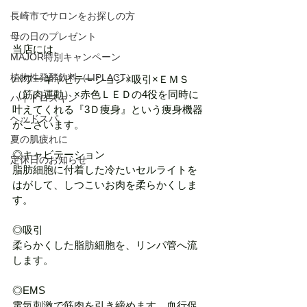
長崎市でサロンをお探しの方
母の日のプレゼント
当店には、　
MAJOR特別キャンペーン
植物性発酵飲料（LIPLACT）
パワーキャビテーション×吸引×ＥＭＳ
（筋肉運動）×赤色ＬＥＤの4役を同時に
ハイドロスキン
叶えてくれる『3Ｄ痩身』という痩身機器
ヘッドスパ
がございます。
夏の肌疲れに
◎キャビテーション
定休日のお知らせ
脂肪細胞に付着した冷たいセルライトを
はがして、しつこいお肉を柔らかくしま
す。
◎吸引
柔らかくした脂肪細胞を、リンパ管へ流
します。
◎EMS
電気刺激で筋肉を引き締めます　血行促