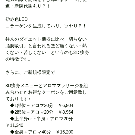
進・新陳代謝もＵＰ！
◎赤色LED
コラーゲンを生成してハリ、ツヤＵＰ！
往来のダイエット機器に比べ「切らない
脂肪吸引」と言われるほど痛くない・熱
くない・苦しくない　というのも3Ｄ痩身
の特徴です。
さらに、ご新規様限定で
3D痩身メニューとアロママッサージを組
み合わせたお得なクーポンをご用意致し
ております♪
　◆1部位＋アロマ20分　￥6,804
　◆2部位＋アロマ20分　￥8,964
　◆上半身or下半身＋アロマ20分　
￥11,340
　◆全身＋アロマ40分　￥16,200