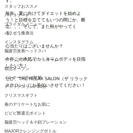
す。
スタッフおススメ
毎年、夏に向けてダイエットを始めよ
パイラソード
う！と目標を立ててもいつの間にか、断
ブライダルメニュー
念。。。そして、また秋がやってく
る。。。
パラボラ痩身法
インスタグラム
心当たりはございませんか？
脳疲労改善ヘッドスパ
今年こそ本気で！！スリムボディを目指
デトックスリンパマッサージ
したい方！
朝活オープン
インナードライ対策
ぜひ、THE RELAX SALON（ザ リラック
スサロン）にお手伝いさせてください！
デトックスリンパ80分
クリスマスギフト
春のデリケートなお肌に
ビビビ際還元ポイント
脳疲労ヘッド＆小顔プレーション
MAJORクレンジングボトル