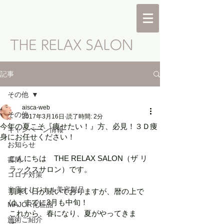
記事
その他
aisca-web
その他
2017年3月16日
読了時間: 2分
今年の夏こそ『痩せたい！』方、必見！３Ｄ痩
キャンペーン情報
身にお任せください！
お知らせ
こんにちは　THE RELAX SALON（ザ リ
書簡
ラックスサロン）です。
コロナ対策
当店オリジナル美容製品
肌寒い日が続いておりますが、暦の上で
は、すでに3月も中旬！
MAJOR化粧品
これから、春になり、夏がやってきま
施術ご紹介