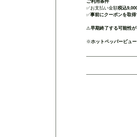
ご利用条件
✅お支払い金額
税込9,0
✅
事前にクーポンを取得
⚠️
早期終了する可能性が
※
ホットペッパービュー