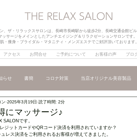
ン、ザ・リラックスサロンは、長崎市長崎駅から徒歩2分、長崎交通会館ビル
マッサージをメインとしたアンチエイジング＆リラクゼーションサロンです
肌・痩身・ブライダル・マタニティ・メンズエステでご好評頂いております
アクセス
お問合せ
ご予約について
お客様の声
ブロ
知らせ
書簡
コロナ対策
当店オリジナル美容製品
ロン
2025年3月19日
読了時間: 2分
メ
パイラソード
ブライダルメニュー
パラボラ痩身
お得にマッサージ♪
X SALONです。
ックスリンパマッサージ
朝活オープン
インナードライ
レジットカードやQRコード決済を利用されていますか？
シュレス決済をご利用されるお客様が増えてきました。