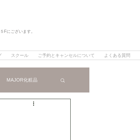
５Fにございます。
。
。
グ
スクール
ご予約とキャンセルについて
よくある質問
MAJOR化粧品
法
インスタグラム
対策