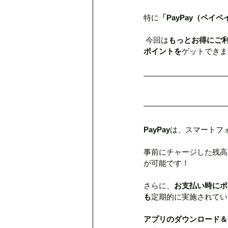
特に
「PayPay（ペイペ
デトックスリンパ80分
クリ
 今回は
もっとお得にご利
ポイントを
ゲットできま
脳疲労ヘッド＆小顔プレーション
母の日のプレゼント
MAJ
PayPay
は、スマートフ
夏の肌疲れに
定休日のお知
事前にチャージした残高
が可能です！
さらに、
お支払い時にポ
も
定期的に実施されてい
アプリのダウンロード＆