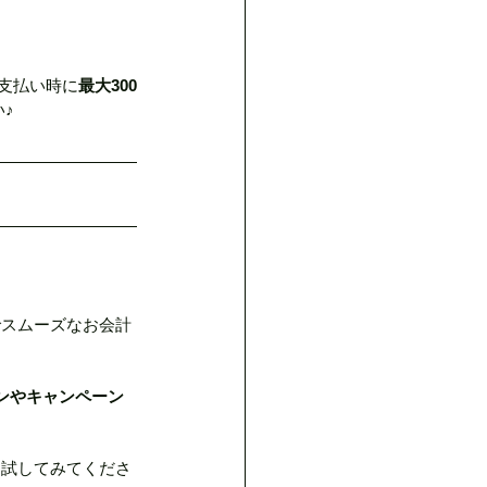
イント
支払い時に
最大300
♪
方
ロスキン
ヘッドスパ
でスムーズなお会計
ンやキャンペーン
ひ試してみてくださ