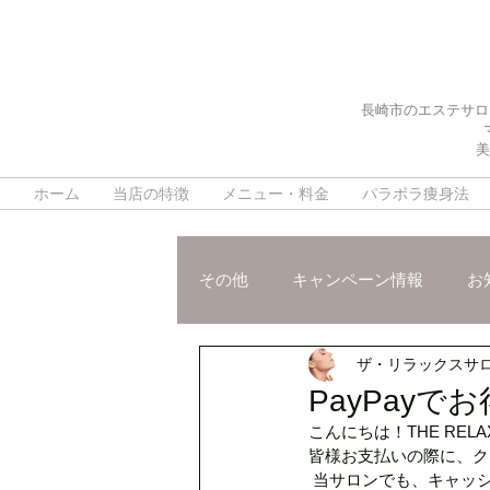
長崎市のエステサロ
美
ホーム
当店の特徴
メニュー・料金
パラボラ痩身法
その他
キャンペーン情報
お
ザ・リラックスサ
施術ご紹介
スタッフおスス
PayPayで
こんにちは！THE RELA
脳疲労改善ヘッドスパ
デト
皆様お支払いの際に、ク
 当サロンでも、キャッ