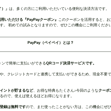
イ）」
は、多くの方にご利用いただいている便利な決済方法です。
スマスギフト
春のデリケートなお肌に
ビビビ際還元ポ
用いただける『PayPayクーポン』
このクーポンを活用すると、お
す。 初めての試みとなりますので、ぜひこの機会にご利用ください
MAJORクレンジングボトル
長崎市でサロンをお探しの
PayPay（ペイペイ）とは？
OR特別キャンペーン
植物性発酵飲料（LIPLACT）
ハイド
ォンで簡単に支払いができる
QRコード決済サービスです。
らせ
や、クレジットカードと連携して支払いができるため、現金不要
イントが貯まるなど
、お得な特典もたくさん♪今回のような
クーポ
るので、使えば使えるほどお得になります。
登録は無料です
ので、まだ使ったことがない方は、この機会にぜ