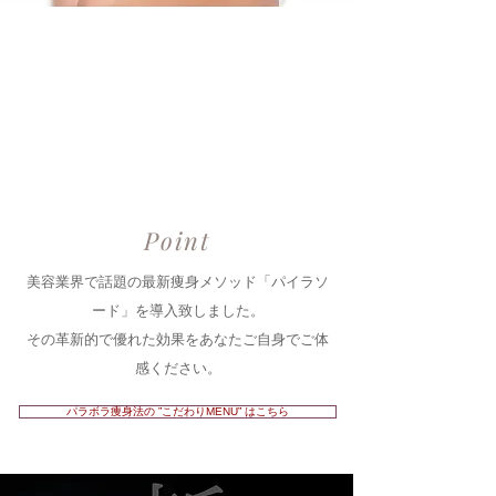
​Point
​美容業界で話題の最新痩身メソッド「パイラソ
ード」を導入致しました。
​その革新的で優れた効果をあなたご自身でご体
感ください。
パラボラ痩身法の ”こだわりMENU” はこちら