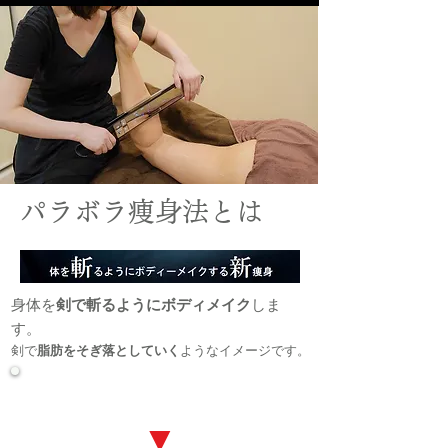
パラボラ痩身法とは
身体を
剣で斬るようにボディメイク
しま
す。
剣で
脂肪をそぎ落としていく
ようなイメージです。
​７つの施術を同時に行います。
​▼