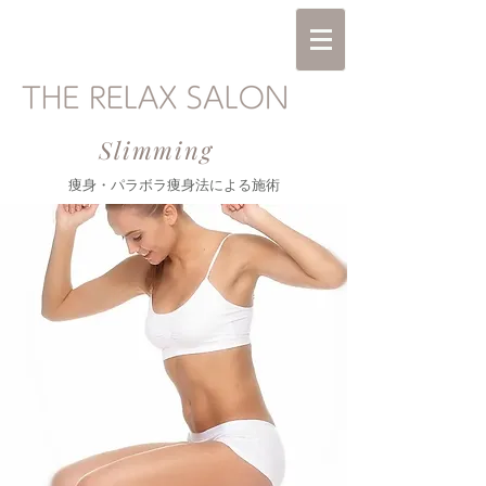
Slimming
​痩身・パラボラ痩身法による施術