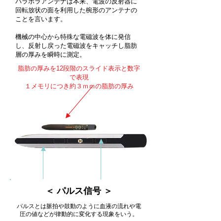
パラボラアンテナは本来、電波の反射器に
回転放状の面を利用した椀形のアンテナの
ことを言います。
​機械の中心から特殊な電磁波を体に発信
し、反射し戻った電磁波をキャッチし脂肪
層の厚みを瞬時に測定。
脂肪の厚みを12段階のスライド表示と数字
で表現
１メモリにつき約３ｍｍの脂肪の厚み
＜ パルス信号 ＞
パルスとは脈拍や鼓動のように血液の流れや電
圧の値などが律動的に変化する現象をいう。