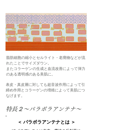
脂肪細胞の縮小とセルライト・老廃物などが流
れたことでサイズダウン。
またコラーゲンの生成と血流改善によって弾力
のある透明感のある美肌に。
​表皮・真皮層に対しても超音波作用によって引
締め作用とコラーゲンの増殖によって美肌につ
なげます。​
​特長２～パラボラアンテナ～
＜ パラボラアンテナとは ＞