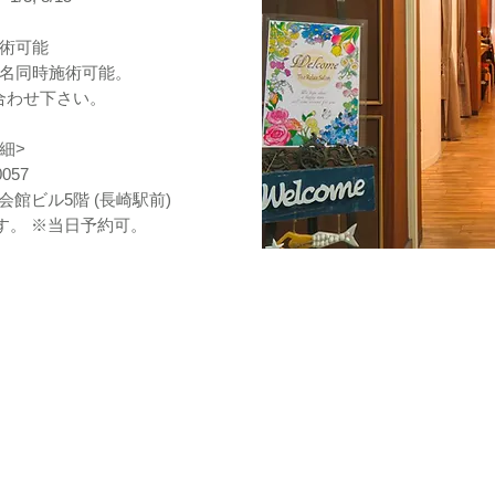
術可能
3名同時施術可能。
合わせ下さい。
細>
0057
会館ビル5階 (長崎駅前)
す。 ※当日予約可。
ご予約優先制 : 095-825-0133
ザ・リラックスサロン
（THE RELAX SALON）