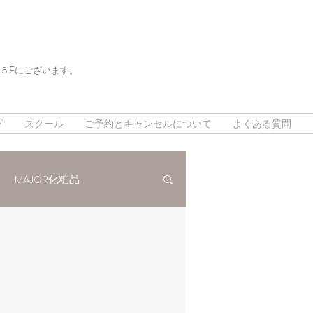
５Fにございます。
。
。
グ
スクール
ご予約とキャンセルについて
よくある質問
MAJOR化粧品
法
インスタグラム
対策
デトックスリンパ80分