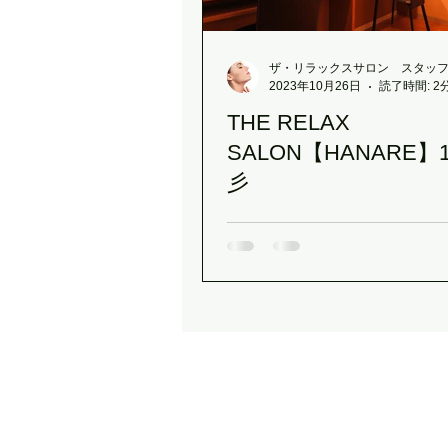
クリスマスギフト
春のデリ
ザ・リラックスサロン スタッ
2023年10月26日
読了時間: 2
THE RELAX
MAJORクレンジングボトル
SALON【HANARE
彡
植物性発酵飲料（LIPLACT）