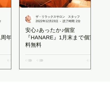
ケートなお肌に
ビビビ際還元ポイント
脳疲労ヘッド＆
フ
ザ・リラックスサロン スタッフ
分
2022年12月23日
読了時間: 2分
安心♪あったか♪個室
長崎市でサロンをお探しの方
母の日のプレゼント
MAJ
】1周年☆
『HANARE』1月末まで個室
料無料
ハイドロスキン
ヘッドスパ
夏の肌疲れに
定休日
ザ・リラックスサロン
（THE RELAX SALON）
〒850-0057
長崎市大黒町3-1 交通会館ビル5階（長崎駅前）