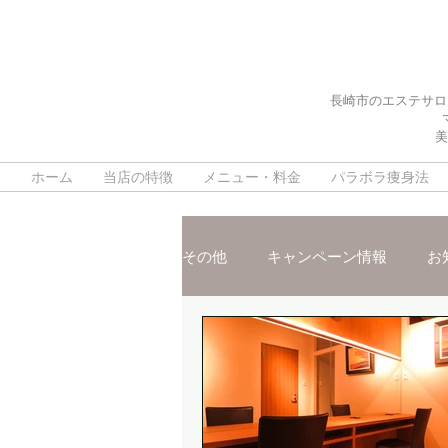
長崎市のエステサロ
美
ホーム
当店の特徴
メニュー・料金
パラボラ痩身法
その他
キャンペーン情報
お
施術ご紹介
スタッフおスス
脳疲労改善ヘッドスパ
デト