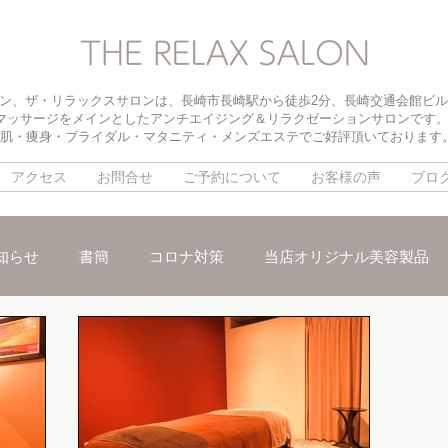
ン、ザ・リラックスサロンは、長崎市長崎駅から徒歩2分、長崎交通会館ビル
マッサージをメインとしたアンチエイジング＆リラクゼーションサロンです
肌・痩身・ブライダル・マタニティ・メンズエステでご好評頂いております
アクセス
お問合せ
ご予約について
お客様の声
ブロ
知らせ
書簡
コロナ対策
当店オリジナル美容製品
メ
パイラソード
ブライダルメニュー
パラボラ痩身
ックスリンパマッサージ
朝活オープン
インナードライ