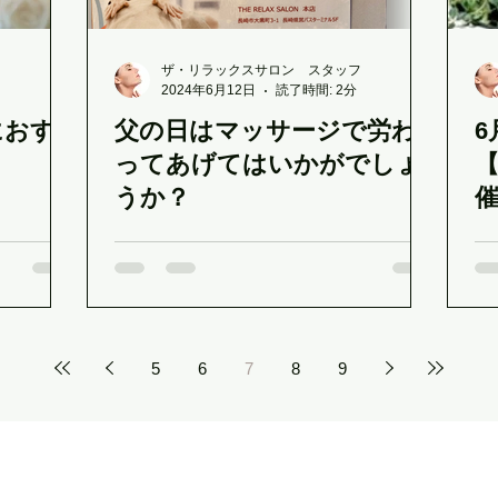
ザ・リラックスサロン スタッフ
2024年6月12日
読了時間: 2分
におす
父の日はマッサージで労わ
6
ってあげてはいかがでしょ
【
うか？
5
6
7
8
9
ザ・リラックスサロン
（THE RELAX SALON）