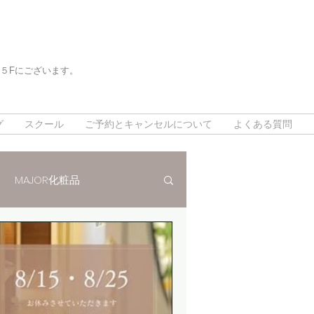
５Fにございます。
。
。
グ
スクール
ご予約とキャンセルについて
よくある質問
MAJOR化粧品
法
インスタグラム
対策
デトックスリンパ80分