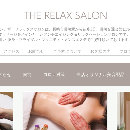
ン、ザ・リラックスサロンは、長崎市長崎駅から徒歩2分、長崎交通会館ビル
マッサージをメインとしたアンチエイジング＆リラクゼーションサロンです
肌・痩身・ブライダル・マタニティ・メンズエステでご好評頂いております
アクセス
お問合せ
ご予約について
お客様の声
ブロ
知らせ
書簡
コロナ対策
当店オリジナル美容製品
メ
パイラソード
ブライダルメニュー
パラボラ痩身
ックスリンパマッサージ
朝活オープン
インナードライ