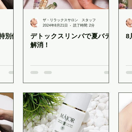
ケートなお肌に
ビビビ際還元ポイント
脳疲労ヘッド＆
ザ・リラックスサロン スタッフ
2024年8月21日
読了時間: 2分
特別価
デトックスリンパで夏バテ
長崎市でサロンをお探しの方
母の日のプレゼント
MAJ
解消！
ハイドロスキン
ヘッドスパ
夏の肌疲れに
定休日