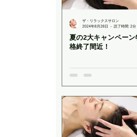
クリスマスギフト
春のデリ
ザ・リラックスサロン
2024年8月28日
読了時間: 2分
夏の2大キャンペーン
MAJORクレンジングボトル
格終了間近！
植物性発酵飲料（LIPLACT）