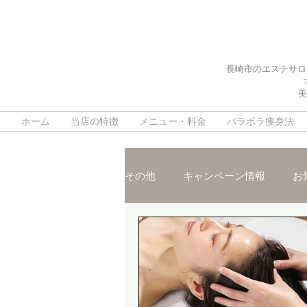
長崎市のエステサロ
美
ホーム
当店の特徴
メニュー・料金
パラボラ痩身法
その他
キャンペーン情報
お
施術ご紹介
スタッフおスス
脳疲労改善ヘッドスパ
デト