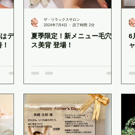
フ
ザ・リラックスサロン
2024年7月4日
読了時間: 2分
調はデ
夏季限定！新メニュー毛穴レ
6
善！
ス美背 登場！