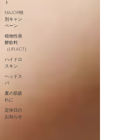
ト
MAJOR特
別キャン
ペーン
植物性発
酵飲料
（LIPLACT）
ハイドロ
スキン
ヘッドス
パ
夏の肌疲
れに
定休日の
お知らせ