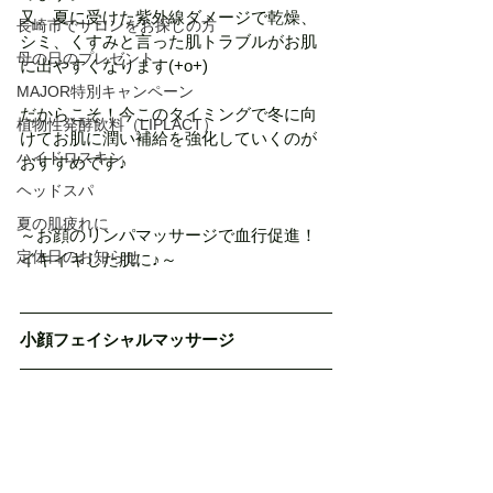
又、夏に受けた紫外線ダメージで乾燥、
長崎市でサロンをお探しの方
シミ、くすみと言った肌トラブルがお肌
母の日のプレゼント
に出やすくなります(+o+)
MAJOR特別キャンペーン
だからこそ！今このタイミングで冬に向
植物性発酵飲料（LIPLACT）
けてお肌に潤い補給を強化していくのが
ハイドロスキン
おすすめです♪
ヘッドスパ
夏の肌疲れに
～お顔のリンパマッサージで血行促進！
定休日のお知らせ
イキイキした肌に♪～
小顔フェイシャルマッサージ