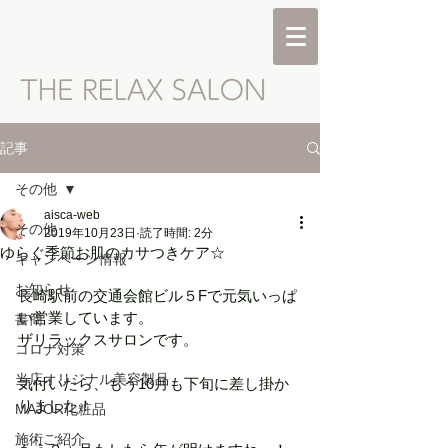
記事
その他
aisca-web
その他
2019年10月23日
読了時間: 2分
ゆらぐ季節お肌のカサつきケア☆
キャンペーン情報
お知らせ
長崎駅前の交通会館ビル５Fで元気いっぱ
い営業しています。
書簡
ザリラックスサロンです。
コロナ対策
当店オリジナル美容製品
気付いたら、もう10月も下旬に差し掛か
りました！
MAJOR化粧品
施術ご紹介