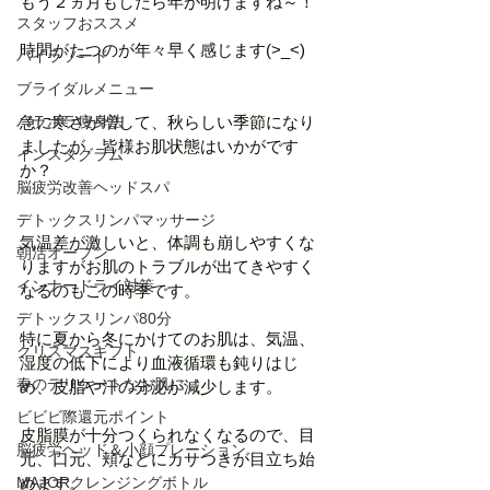
もう２ヵ月もしたら年が明けますね～！
スタッフおススメ
時間がたつのが年々早く感じます(>_<)
パイラソード
ブライダルメニュー
パラボラ痩身法
急に寒さが増して、秋らしい季節になり
ましたが、皆様お肌状態はいかがです
インスタグラム
か？
脳疲労改善ヘッドスパ
デトックスリンパマッサージ
気温差が激しいと、体調も崩しやすくな
朝活オープン
りますがお肌のトラブルが出てきやすく
インナードライ対策
なるのもこの時季です。
デトックスリンパ80分
特に夏から冬にかけてのお肌は、気温、
クリスマスギフト
湿度の低下により血液循環も鈍りはじ
春のデリケートなお肌に
め、皮脂や汗の分泌が減少します。
ビビビ際還元ポイント
皮脂膜が十分つくられなくなるので、目
脳疲労ヘッド＆小顔プレーション
元、口元、頬などにカサつきが目立ち始
MAJORクレンジングボトル
めます。