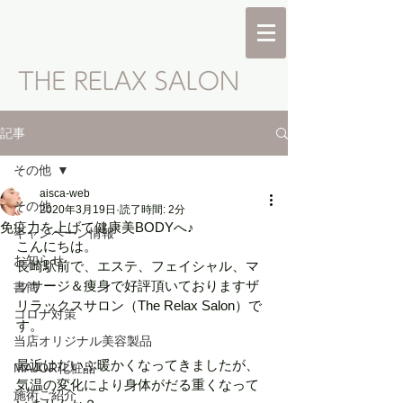
記事
その他
aisca-web
その他
2020年3月19日
読了時間: 2分
免疫力を上げて健康美BODYへ♪
キャンペーン情報
こんにちは。
お知らせ
長崎駅前で、エステ、フェイシャル、マ
ッサージ＆痩身で好評頂いておりますザ 
書簡
リラックスサロン（The Relax Salon）で
コロナ対策
す。
当店オリジナル美容製品
最近はだいぶ暖かくなってきましたが、
MAJOR化粧品
気温の変化により身体がだる重くなって
施術ご紹介