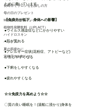
ために働いています。
長崎市でサロンをお探しの方
母の日のプレゼント
【免疫力が低下、身体への影響】
MAJOR特別キャンペーン
植物性発酵飲料（LIPLACT）
●ウイルス感染症などにかかりやすい
ハイドロスキン
●肌が荒れる
ヘッドスパ
夏の肌疲れに
●アレルギー症状(花粉症、アトピーなど)
定休日のお知らせ
が生じやすくなる
●下痢をしやすくなる
●疲れやすくなる
☆☆免疫力を高めよう☆☆
〇質の良い睡眠を！(湯船に浸かり)身体を