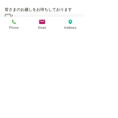
皆さまのお越しをお待ちしております
(^^)♪
お得なクーポンはこちらから。
Phone
Email
Address
#ザリラックスサロンエレガンス
#エス
テ
#フェイシャル
#マッサージ
#痩身
すべて表示
最新記事