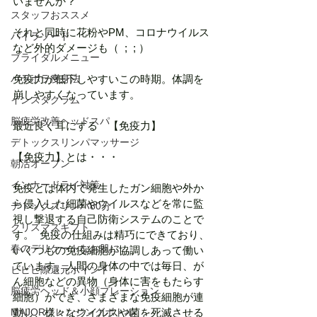
いませんか？
スタッフおススメ
それと同時に花粉やPM、コロナウイルス
パイラソード
など外的ダメージも（  ;  ; ）
ブライダルメニュー
パラボラ痩身法
免疫力が低下しやすいこの時期。体調を
崩しやすくなっています。
インスタグラム
脳疲労改善ヘッドスパ
最近良く耳にする　【免疫力】
デトックスリンパマッサージ
【免疫力】とは・・・
朝活オープン
インナードライ対策
免疫とは体内で発生したガン細胞や外か
ら侵入した細菌やウイルスなどを常に監
デトックスリンパ80分
視し撃退する自己防衛システムのことで
クリスマスギフト
す。  免疫の仕組みは精巧にできており、
春のデリケートなお肌に
いくつもの免疫細胞が協調しあって働い
ています。人間の身体の中では毎日、が
ビビビ際還元ポイント
ん細胞などの異物（身体に害をもたらす
脳疲労ヘッド＆小顔プレーション
細胞）ができ、さまざまな免疫細胞が連
MAJORクレンジングボトル
動し、様々なウイルスや菌を死滅させる