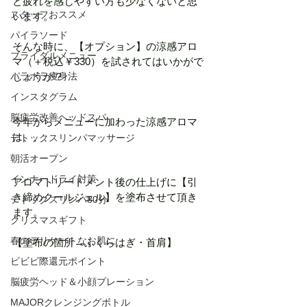
と疲れを感じやすい方も少なくないと思
スタッフおススメ
います。
パイラソード
そんな時に、【オプション】の涼感アロ
ブライダルメニュー
マ（＋税込￥330）を試されてはいかがで
パラボラ痩身法
しょうか？
インスタグラム
脳疲労改善ヘッドスパ
今年からメニューに加わった涼感アロマ
は、、、
デトックスリンパマッサージ
朝活オープン
インナードライ対策
アロマトリートメント後の仕上げに【引
き締めクールジェル】を塗布させて頂き
デトックスリンパ80分
ます。
クリスマスギフト
春のデリケートなお肌に
【塗布の箇所→ふくらはぎ・首肩】
ビビビ際還元ポイント
脳疲労ヘッド＆小顔プレーション
MAJORクレンジングボトル