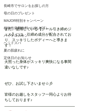
長崎市でサロンをお探しの方
母の日のプレゼント
MAJOR特別キャンペーン
植物性発酵飲料（LIPLACT）
また、使用している【クール引き締めジ
ェル】には、引締め成分が配合されてお
ハイドロスキン
り、スッキリしたボディーへと導きま
ヘッドスパ
す！
夏の肌疲れに
定休日のお知らせ
火照った身体がスッキリ爽快になる事間
違いなしです♪
ぜひ、お試し下さいませ☆彡
皆様のお越しをスタッフ一同心よりお待
ちしております♪