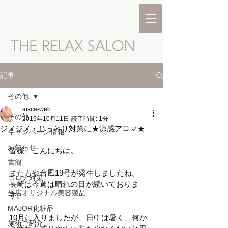
記事
その他
aisca-web
その他
2019年10月11日
読了時間: 1分
ジメジメ・じっとり対策に★涼感アロマ★
キャンペーン情報
お知らせ
皆様、こんにちは。
書簡
またもや台風19号が発生しましたね。
コロナ対策
長崎は今週は晴れの日が続いておりま
当店オリジナル美容製品
す。
MAJOR化粧品
10月に入りましたが、日中は暑く、何か
施術ご紹介