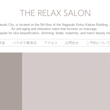
saki City, is located on the 5th floor of the Nagasaki Kotsu Kaikan Building,
An anti-aging and relaxation salon that focuses on massage.
pular for skin beautification, slimming, bridal, maternity, and men's beauty tr
料金
パラボラ痩身法
アクセス
お問合せ
ご予約につい