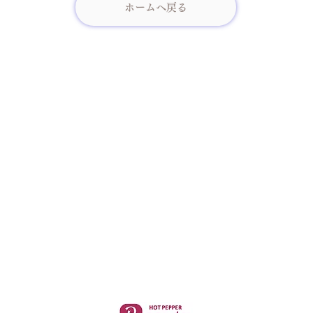
ホームへ戻る
The Relax Salon
(THE RELAX SALON)
〒850-0057
5th floor, Kotsu Kaikan Building, 3-1 Daikokucho, Nagasaki City
(in front of Nagasaki Station)
TEL:095-825-0133
info@the-rs.com
<
Click here for reservations and
cancellations
＞
​↓