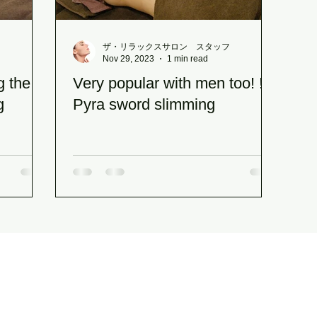
フ
ザ・リラックスサロン スタッフ
Nov 29, 2023
1 min read
g the
Very popular with men too! !
g
Pyra sword slimming
The Relax Salon
(THE RELAX SALON)
〒850-0057
5th floor, Kotsu Kaikan Building, 3-1 Daikokucho, Nagasaki City
(in front of Nagasaki Station)