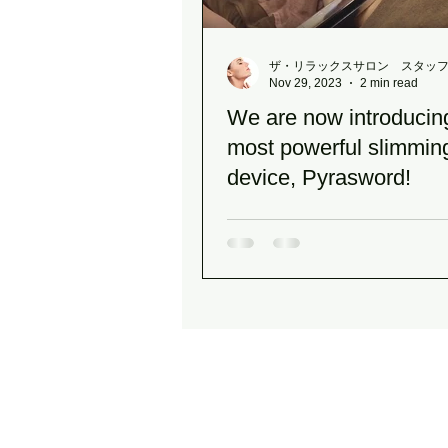
ザ・リラックスサロン スタッ
Nov 29, 2023
2 min read
We are now introducin
most powerful slimmin
device, Pyrasword!