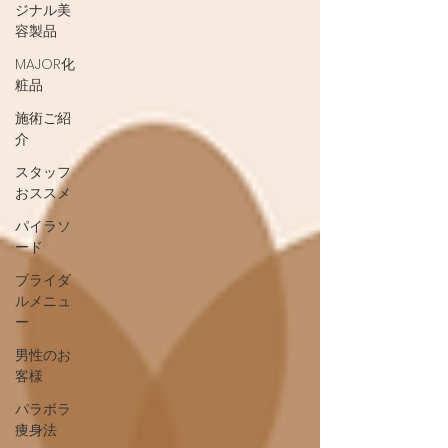
ジナル美
容製品
MAJOR化
粧品
施術ご紹
介
スタッフ
おススメ
パイラソ
ード
ブライダ
ルメニュ
ー
男性のお
客様
パラボラ
痩身法