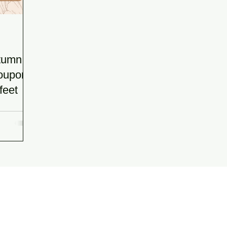
フ
utumn
coupon
feet
The Relax Salon
(THE RELAX SALON)
〒850-0057
5th floor, Kotsu Kaikan Building, 3-1 Daikokucho, Nagasaki City
(in front of Nagasaki Station)