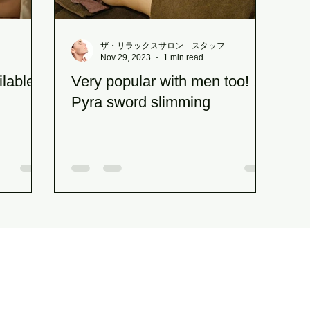
フ
ザ・リラックスサロン スタッフ
Nov 29, 2023
1 min read
ilable
Very popular with men too! !
Pyra sword slimming
The Relax Salon
(THE RELAX SALON)
〒850-0057
5th floor, Kotsu Kaikan Building, 3-1 Daikokucho, Nagasaki City
(in front of Nagasaki Station)