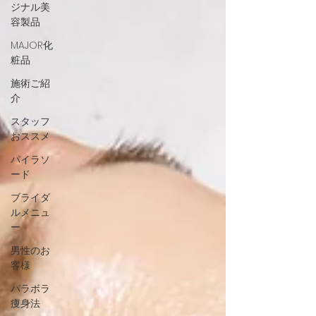
ジナル美
容製品
MAJOR化
粧品
施術ご紹
介
スタッフ
おススメ
パイラソ
ード
ブライダ
ルメニュ
ー
男性のお
客様
パラボラ
痩身法