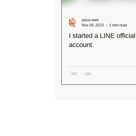
aisca-web
Nov 29, 2023
1 min read
I started a LINE official
account.