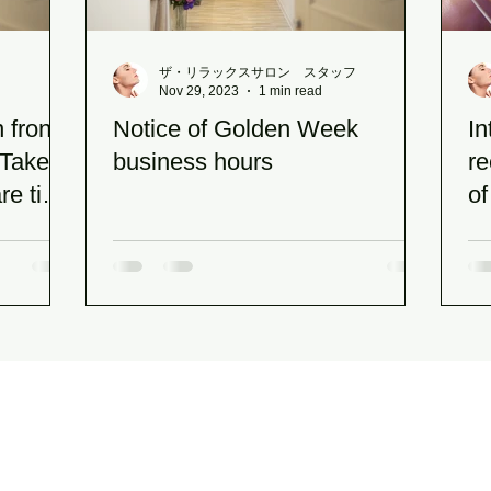
フ
ザ・リラックスサロン スタッフ
Nov 29, 2023
1 min read
 front
Notice of Golden Week
In
 Take a
business hours
r
are time
of
sc
The Relax Salon
(THE RELAX SALON)
〒850-0057
5th floor, Kotsu Kaikan Building, 3-1 Daikokucho, Nagasaki City
(in front of Nagasaki Station)