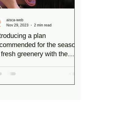
aisca-web
Nov 29, 2023
2 min read
troducing a plan
ecommended for the season
 fresh greenery with the
ent of the wind♪