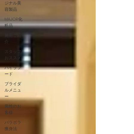
ジナル美
容製品
MAJOR化
粧品
施術ご紹
介
スタッフ
おススメ
パイラソ
ード
ブライダ
ルメニュ
ー
男性のお
客様
パラボラ
痩身法